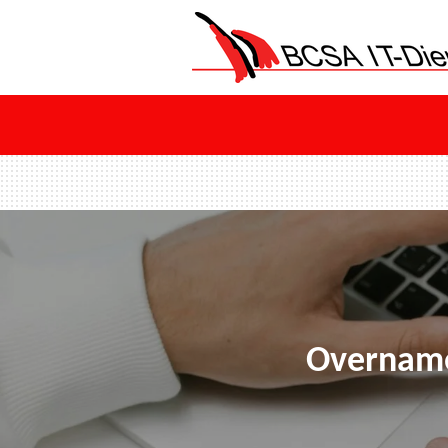
Ga
direct
naar
de
hoofdinhoud
Overname