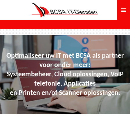
Ga
direct
naar
de
hoofdinhoud
Optimaliseer uw IT met BCSA als partner
voor onder meer:
Systeembeheer, Cloud oplossingen, VoIP
telefonie, Applicaties
en Printen en/of Scanner oplossingen.