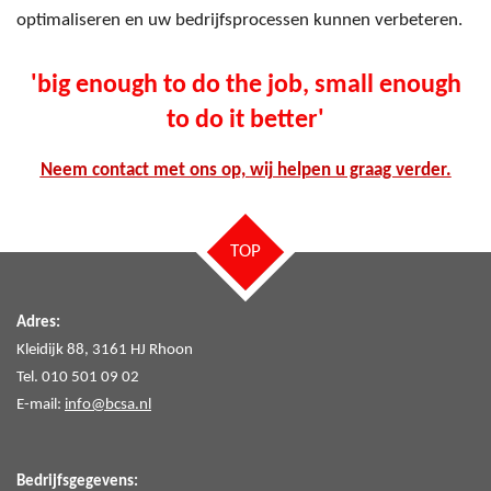
optimaliseren en uw bedrijfsprocessen kunnen verbeteren.
'big enough to do the job, small enough
to do it better'
Neem contact met ons op,
wij helpen u graag verder.
TOP
Adres:
Kleidijk 88, 3161 HJ Rhoon
Tel. 010 501 09 02
E-mail:
info@bcsa.nl
Bedrijfsgegevens: