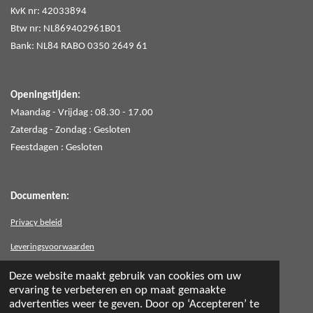
KvK nr: 42033894
Btw nr: NL869402961B01
Bank: NL84 RABO 0350 2649 61
Openingstijden:
Maandag - Vrijdag : 08.30 - 17.00
Zaterdag - Zondag : Gesloten
Feestdagen : Gesloten
Documenten:
Privacy beleid
Leveringsvoorwaarden
Branchevoorwaarden
Deze website maakt gebruik van cookies om uw
ervaring te verbeteren en op maat gemaakte
advertenties weer te geven. Door op ‘Accepteren’ te
© 2026 BCSA IT-Diensten. All rights reserved.